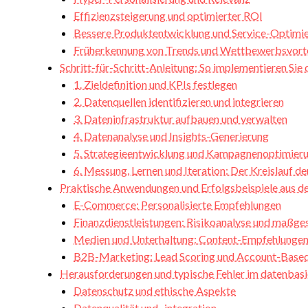
Effizienzsteigerung und optimierter ROI
Bessere Produktentwicklung und Service-Optimi
Früherkennung von Trends und Wettbewerbsvorte
Schritt-für-Schritt-Anleitung: So implementieren Sie
1. Zieldefinition und KPIs festlegen
2. Datenquellen identifizieren und integrieren
3. Dateninfrastruktur aufbauen und verwalten
4. Datenanalyse und Insights-Generierung
5. Strategieentwicklung und Kampagnenoptimier
6. Messung, Lernen und Iteration: Der Kreislauf d
Praktische Anwendungen und Erfolgsbeispiele aus de
E-Commerce: Personalisierte Empfehlungen
Finanzdienstleistungen: Risikoanalyse und maßg
Medien und Unterhaltung: Content-Empfehlunge
B2B-Marketing: Lead Scoring und Account-Base
Herausforderungen und typische Fehler im datenbas
Datenschutz und ethische Aspekte
Datenqualität und -integration