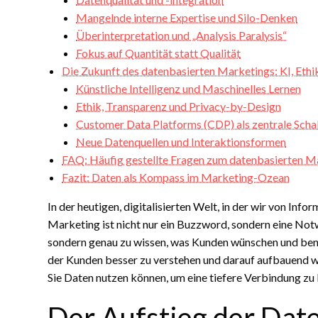
Mangelnde interne Expertise und Silo-Denken
Überinterpretation und „Analysis Paralysis“
Fokus auf Quantität statt Qualität
Die Zukunft des datenbasierten Marketings: KI, Ethi
Künstliche Intelligenz und Maschinelles Lernen
Ethik, Transparenz und Privacy-by-Design
Customer Data Platforms (CDP) als zentrale Schal
Neue Datenquellen und Interaktionsformen
FAQ: Häufig gestellte Fragen zum datenbasierten M
Fazit: Daten als Kompass im Marketing-Ozean
In der heutigen, digitalisierten Welt, in der wir von In
Marketing ist nicht nur ein Buzzword, sondern eine Not
sondern genau zu wissen, was Kunden wünschen und benö
der Kunden besser zu verstehen und darauf aufbauend w
Sie Daten nutzen können, um eine tiefere Verbindung zu
Der Aufstieg der Dat