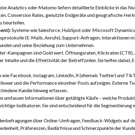
be Analytics oder Matomo liefern detaillierte Einblicke in das N
ten, Conversion Rates, genutzte Endgeräte und geografische Herkun
u beurteilen.
ent):
Systeme wie Salesforce, HubSpot oder Microsoft Dynamics 
rotokolle (E-Mails, Anrufe), Support-Anfragen, Interaktionen mi
 Kunden und seine Beziehung zum Unternehmen.
er-Kampagnen sind Gold wert. Öffnungsraten, Klickraten (CTR),
r Inhalte und die Effektivität der Betreffzeilen. Sie helfen dabei
 wie Facebook, Instagram, LinkedIn, X (ehemals Twitter) und TikT
ower und die Performance einzelner Posts aufzeigen. Externe To
hiedene Kanäle hinweg erfassen.
n umfassen Informationen über getätigte Käufe – welche Produkt
chtige Indikatoren. Sie sind entscheidend für die Segmentierung 
enbefragungen über Online-Umfragen, Feedback-Widgets auf der 
iedenheit, Präferenzen, Bedürfnisse und Schmerzpunkte der Kunden,