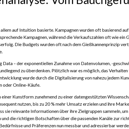
or allem auf Intuition basierte. Kampagnen wurden oft basierend a
sprechende Kampagnen, während die Verkaufszahlen oft wie ein Gl
sserfolg. Die Budgets wurden oft nach dem Gießkannenprinzip verte
e.
ta – der exponentiellen Zunahme von Datenvolumen, -geschwindig
ndlegend zu überdenken. Plötzlich war es möglich, das Verhalten
Entwicklung wurde durch die Digitalisierung von nahezu jedem Ku
n oder Online-Käufe.
 einer Kunstform zunehmend zu einer datengestützten Wissenscha
equent nutzen, bis zu 20 % mehr Umsatz erzielen und ihre Marketi
ss sie relevante Informationen über ihre Zielgruppen sammeln, u
und die richtigen Botschaften über die passenden Kanäle zur richt
 Bedürfnisse und Präferenzen nun messbar und adressierbar werden