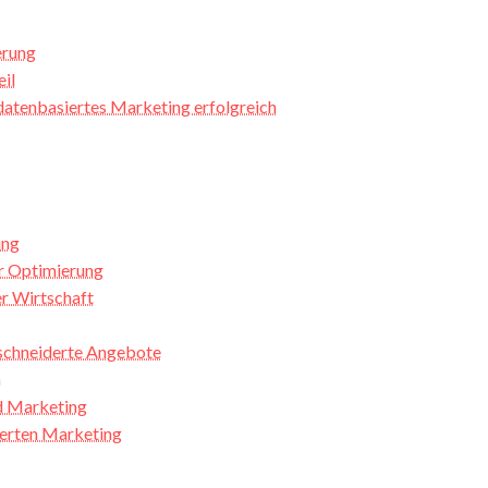
erung
il
 datenbasiertes Marketing erfolgreich
ung
er Optimierung
r Wirtschaft
eschneiderte Angebote
n
d Marketing
ierten Marketing