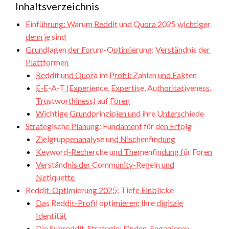
Inhaltsverzeichnis
Einführung: Warum Reddit und Quora 2025 wichtiger
denn je sind
Grundlagen der Forum-Optimierung: Verständnis der
Plattformen
Reddit und Quora im Profil: Zahlen und Fakten
E-E-A-T (Experience, Expertise, Authoritativeness,
Trustworthiness) auf Foren
Wichtige Grundprinzipien und ihre Unterschiede
Strategische Planung: Fundament für den Erfolg
Zielgruppenanalyse und Nischenfindung
Keyword-Recherche und Themenfindung für Foren
Verständnis der Community-Regeln und
Netiquette
Reddit-Optimierung 2025: Tiefe Einblicke
Das Reddit-Profil optimieren: Ihre digitale
Identität
Die Subreddit-Strategie: Finden, Engagieren,