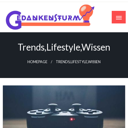
Skip
to
content
Trends,Lifestyle,Wissen
HOMEPAGE
TRENDS,LIFESTYLE,WISSEN