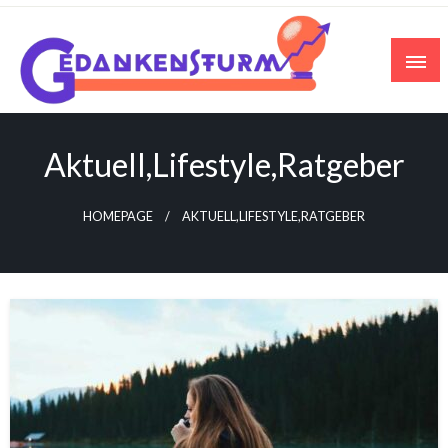
Skip
to
content
Aktuell,Lifestyle,Ratgeber
HOMEPAGE
AKTUELL,LIFESTYLE,RATGEBER